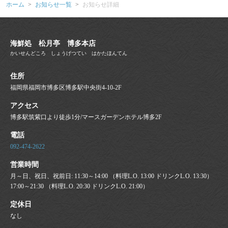
クチコミを書いて頂き | 海鮮処 松月亭 博多本店
ホーム
お知らせ一覧
お知らせ詳細
福岡県福岡市博多区博多駅中央街4-10-2F
https://syougetsutei.owst.jp/blogs/3378461
海鮮処 松月亭 博多本店
お店情報をコピー
かいせんどころ しょうげつてい はかたほんてん
住所
福岡県福岡市博多区博多駅中央街4-10-2F
アクセス
博多駅筑紫口より徒歩1分/マースガーデンホテル博多2F
閉じる
電話
092-474-2622
営業時間
月～日、祝日、祝前日: 11:30～14:00 （料理L.O. 13:00 ドリンクL.O. 13:30）
17:00～21:30 （料理L.O. 20:30 ドリンクL.O. 21:00）
定休日
なし