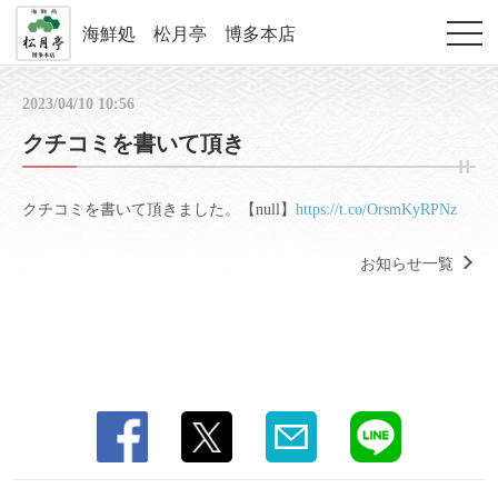
海鮮処 松月亭 博多本店
2023/04/10 10:56
クチコミを書いて頂き
クチコミを書いて頂きました。【null】
https://t.co/OrsmKyRPNz
お知らせ一覧
この店舗情報をシェアする