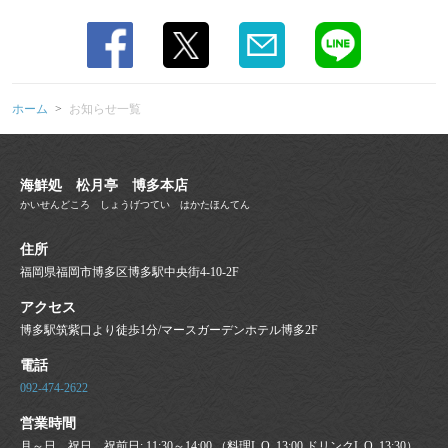
ホーム
お知らせ一覧
海鮮処 松月亭 博多本店
かいせんどころ しょうげつてい はかたほんてん
住所
福岡県福岡市博多区博多駅中央街4-10-2F
アクセス
博多駅筑紫口より徒歩1分/マースガーデンホテル博多2F
電話
092-474-2622
営業時間
月～日、祝日、祝前日: 11:30～14:00 （料理L.O. 13:00 ドリンクL.O. 13:30）