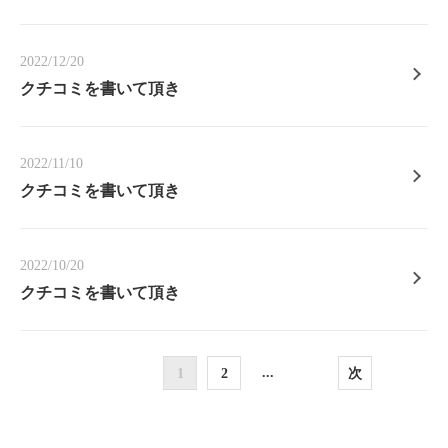
この店舗情報をシェアする
お知らせ | 海鮮処 松月亭 博多本店
2022/12/20
福岡県福岡市博多区博多駅中央街4-10-2F
クチコミを書いて頂き
https://syougetsutei.owst.jp/blogs
お店情報をコピー
2022/11/10
クチコミを書いて頂き
2022/10/20
閉じる
クチコミを書いて頂き
...
1
2
次