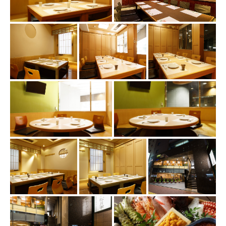
この店舗情報をシェアする
写真 | 海鮮処 松月亭 博多本店
福岡県福岡市博多区博多駅中央街4-10-2F
https://syougetsutei.owst.jp/gallery
お店情報をコピー