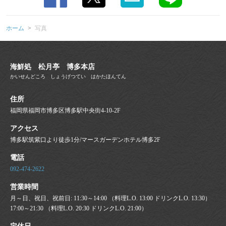
ホーム
写真
海鮮処 松月亭 博多本店
かいせんどころ しょうげつてい はかたほんてん
住所
福岡県福岡市博多区博多駅中央街4-10-2F
アクセス
博多駅筑紫口より徒歩1分/マースガーデンホテル博多2F
電話
092-474-2622
営業時間
月～日、祝日、祝前日: 11:30～14:00 （料理L.O. 13:00 ドリンクL.O. 13:30）
17:00～21:30 （料理L.O. 20:30 ドリンクL.O. 21:00）